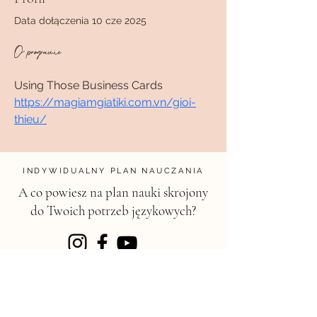
Data dołączenia 10 cze 2025
O programie
Using Those Business Cards 
https://magiamgiatiki.com.vn/gioi-
thieu/
INDYWIDUALNY PLAN NAUCZANIA
A co powiesz na plan nauki skrojony
do Twoich potrzeb językowych?
KONTAKT
magdalena@chili.edu.pl