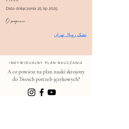
Data dołączenia 25 lip 2025
O programie
تشک رویال تهران
INDYWIDUALNY PLAN NAUCZANIA
A co powiesz na plan nauki skrojony
do Twoich potrzeb językowych?
KONTAKT
magdalena@chili.edu.pl
chili.edu.pl
| Szkoła języków obcych -