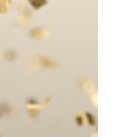
Jesteśmy dumne, że razem z nami
tworzysz Babiniec Chili.