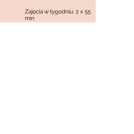
Zajęcia w tygodniu: 2 x 55
min
Cena:
CAŁOŚĆ 2470 zł
3 RATY 860 zł
9 RAT 290 zł
ZAPISY
INDYWIDUALNY PLAN NAUCZANIA
A co powiesz na plan nauki skrojony
do Twoich potrzeb językowych?