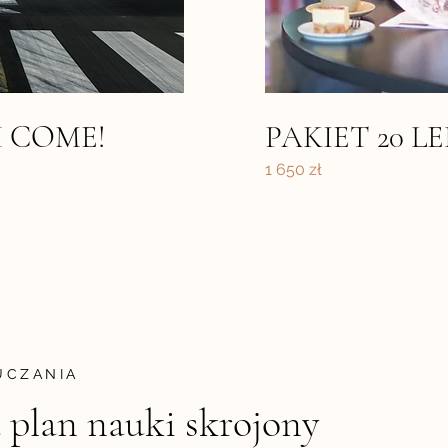
I COME!
PAKIET 20 LE
1 650 zł
UCZANIA
 plan nauki skrojony