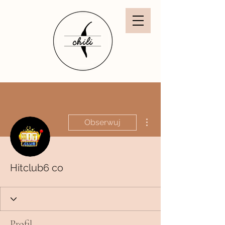
Więcej działań
Obserwuj
Hitclub6 co
Profil