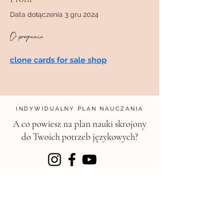
Data dołączenia 3 gru 2024
O programie
clone cards for sale shop
INDYWIDUALNY PLAN NAUCZANIA
A co powiesz na plan nauki skrojony
do Twoich potrzeb językowych?
KONTAKT
magdalena@chili.edu.pl
chili.edu.pl
| Szkoła języków obcych -